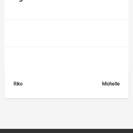
文
Riko
Michelle
章
導
覽