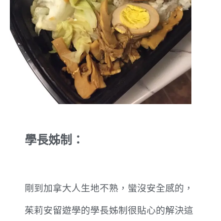
學長姊制：
剛到加拿大人生地不熟，蠻沒安全感的，
茱莉安留遊學的學長姊制很貼心的解決這