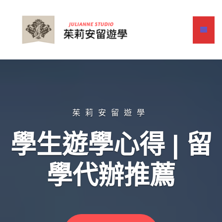
茱莉安留遊學
學生遊學心得 | 留
學代辦推薦