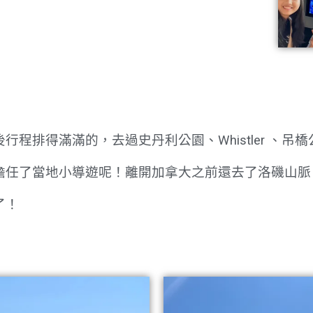
程排得滿滿的，去過史丹利公園、Whistler 、吊橋
擔任了當地小導遊呢！離開加拿大之前還去了洛磯山脈
了！