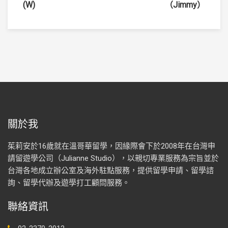
(W)
（Jimmy）
章
導
覽
關於我
茱莉安於16歲就在溫哥華留學，因緣際會下於2008年在台灣申
請留遊學公司（Julianne Studio），以親切專業服務為宗旨並於
台灣各地成立辦公室及海外駐點服務，提供留學申請、留學諮
詢、留學代辦及遊學打工顧問服務。
聯絡資訊