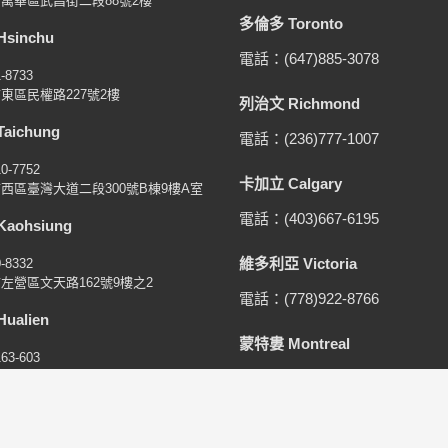
萬華區武昌街二段88號2樓
多倫多 Toronto
sinchu
電話：(647)885-3078
1-8733
東區民權路227號2樓
列治文 Richmond
aichung
電話：(236)777-1007
10-7752
卡加立 Calgary
西區臺灣大道二段300號B棟9樓A室
電話：(403)667-6195
aohsiung
維多利亞 Victoria
0-8332
左營區文天路162號9樓之2
電話：(778)922-8766
ualien
蒙特婁 Montreal
163-603
吉安鄉東海十街125號
電話：(647)219-6511