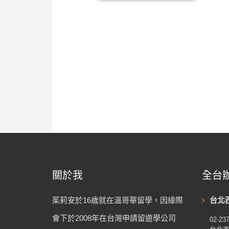
關於我
全台辦
茱莉安於16歲就在溫哥華留學，因緣際
台北西門
會下於2008年在台灣申請留遊學公司
02-23