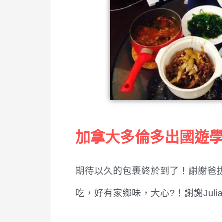
加拿大多倫多出國遊
期待以久的包裹終於到了！謝謝爸拔們
吃，好有家鄉味，大心?！謝謝Jul