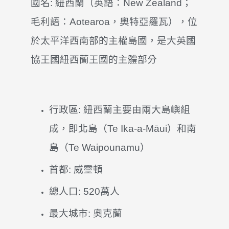
國名: 紐西蘭（英語：
New Zealand
；
毛利語：
Aotearoa
，奧特亞羅瓦
），位
於太平洋西南部的主權島國，是大英國
協王國紐西蘭王國的主體部分
行政區: 紐西蘭主要由兩大島嶼組
成，即北島（Te Ika-a-Māui
）和南
島（Te Waipounamu
）
首都: 威靈頓
總人口: 520萬人
最大城市: 奧克蘭