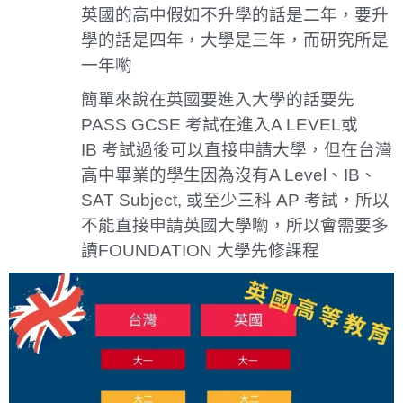
英國的高中假如不升學的話是二年，要升
學的話是四年，大學是三年，而研究所是
一年喲
簡單來說在英國要進入大學的話要先
PASS GCSE
考試在進入
A LEVEL
或
IB
考試過後可以直接申請大學，但在台灣
高中畢業的學生因為沒有
A Level
、
IB
、
SAT Subject,
或至少三科
AP
考試，所以
不能直接申請英國大學喲，所以會需要多
讀
FOUNDATION
大學先修課程