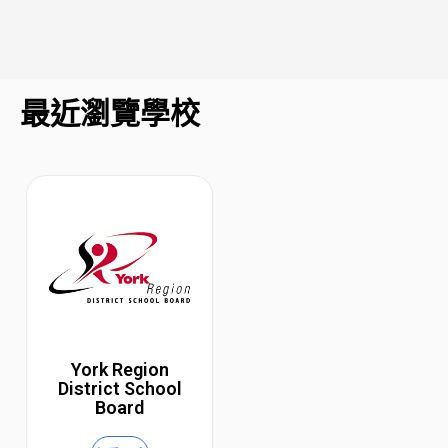
最近瀏覽學校
York Region
District School
Board