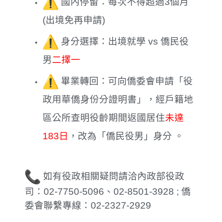
國內停留：每次不得超過3個月
(出境免再申請)
身分選擇：出境就學 vs 僑民
役
男
二擇一
畢業轉回：可向僑委會申請「
役
政用華僑身份分證明書」，經戶籍地
區公所查明
役
齡期間返國居住
未達
183日
，改為「僑民
役
男
」身分 。
如有
役
政相關疑問請洽內政部
役
政
司：02-7750-5096、02-8501-3928 ;
僑
委會聯繫專線：02-2327-2929