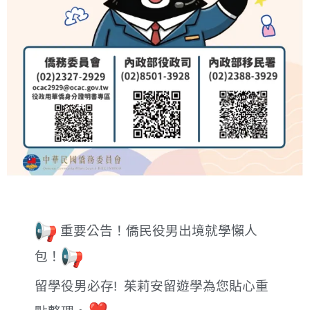
重要公告！僑民
役
男
出境就學懶人
包！
留學
役
男
必存! 茱莉安留遊學為您貼心重