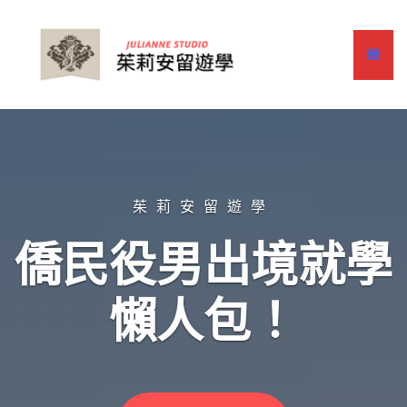
茱莉安留遊學
僑民役男出境就學
懶人包！